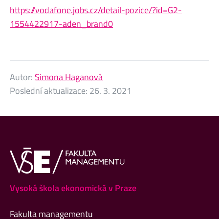
https://vodafone.jobs.cz/detail-pozice/?id=G2-
1554422917-aden_brand0
Autor:
Simona Haganová
Poslední aktualizace:
26. 3. 2021
Vysoká škola ekonomická v Praze
Fakulta managementu