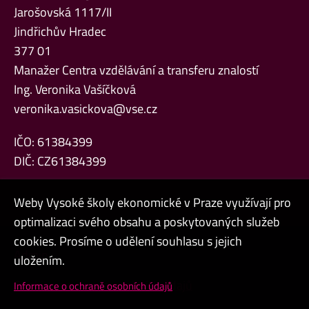
Jarošovská 1117/II
Jindřichův Hradec
377 01
Manažer Centra vzdělávání a transferu znalostí
Ing. Veronika Vašíčková
veronika.vasickova@vse.cz
IČO: 61384399
DIČ: CZ61384399
Weby Vysoké školy ekonomické v Praze využívají pro
optimalizaci svého obsahu a poskytovaných služeb
cookies. Prosíme o udělení souhlasu s jejich
Admin
uložením.
Cookies a ochrana osobních údajů
Informace o ochraně osobních údajů