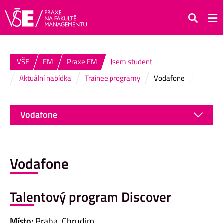
Hledat
VŠE
FM
Praxe FM
Jsem student
Aktuální nabídka
Trainee programy
Vodafone
Vodafone
Vodafone
Talentový program Discover
Místo:
Praha, Chrudim