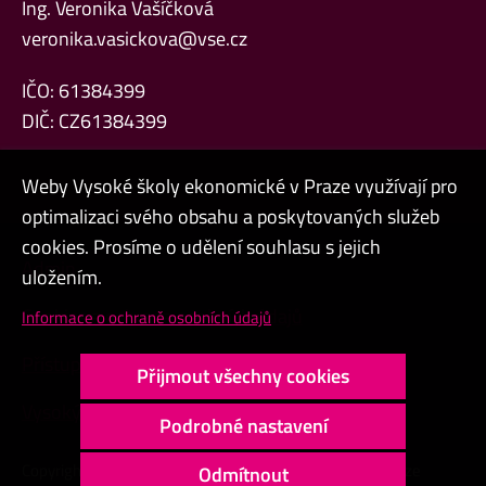
Ing. Veronika Vašíčková
veronika.vasickova@vse.cz
IČO: 61384399
DIČ: CZ61384399
Weby Vysoké školy ekonomické v Praze využívají pro
optimalizaci svého obsahu a poskytovaných služeb
cookies. Prosíme o udělení souhlasu s jejich
Admin
uložením.
Cookies a ochrana osobních údajů
Informace o ochraně osobních údajů
Přístupnost webu
Přijmout všechny cookies
Vysoký kontrast
Podrobné nastavení
Copyright © 2000 - 2026 Vysoká škola ekonomická v Praze
Odmítnout