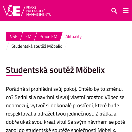
Hledat
VŠE
FM
Praxe FM
Aktuality
Studentská soutěž Möbelix
Studentská soutěž Möbelix
Pořádně si prohlédni svůj pokoj. Chtělo by to změnu,
co? Sedni si a navrhni si svůj vlastní prostor. Vůbec se
neomezuj, vytvoř si dokonalé prostředí, které bude
respektovat a odrážet tvou jedinečnost. Zkrátka a
dobře ukaž svou kreativitu! Se svým návrhem se poté
zapoj do studentské soutěže společnosti Möbelix.