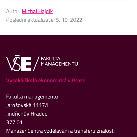
Autor:
Michal Hajdík
Poslední aktualizace:
5. 10. 2022
Vysoká škola ekonomická v Praze
Fakulta managementu
Jarošovská 1117/II
Jindřichův Hradec
377 01
Manažer Centra vzdělávání a transferu znalostí